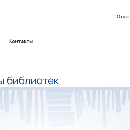
а
Каталог
Контакты
О нас
События
О нас
г
Контакты
ы библиотек