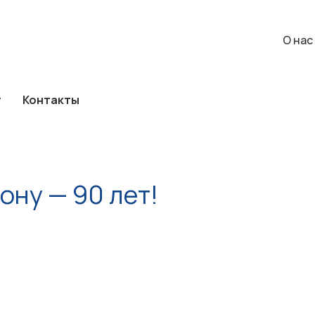
а
Каталог
Контакты
О нас
События
О нас
г
Контакты
ону — 90 лет!