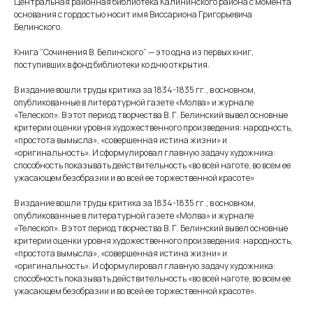
Центральная районная библиотека Калининского района с момента
основания с гордостью носит имя Виссариона Григорьевича
Белинского.
Книга “Сочинения В. Белинского” — это одна из первых книг,
поступивших в фонд библиотеки ко дню открытия.
В издание вошли труды критика за 1834-1835 гг., в основном,
опубликованные в литературной газете «Молва» и журнале
«Телескоп». В этот период творчества В. Г. Белинский вывел основные
критерии оценки уровня художественного произведения: народность,
«простота вымысла», «совершенная истина жизни» и
«оригинальность». И сформулировал главную задачу художника:
способность показывать действительность «во всей наготе, во всем ее
ужасающем безобразии и во всей ее торжественной красоте»
В издание вошли труды критика за 1834-1835 гг., в основном,
опубликованные в литературной газете «Молва» и журнале
«Телескоп». В этот период творчества В. Г. Белинский вывел основные
критерии оценки уровня художественного произведения: народность,
«простота вымысла», «совершенная истина жизни» и
«оригинальность». И сформулировал главную задачу художника:
способность показывать действительность «во всей наготе, во всем ее
ужасающем безобразии и во всей ее торжественной красоте».