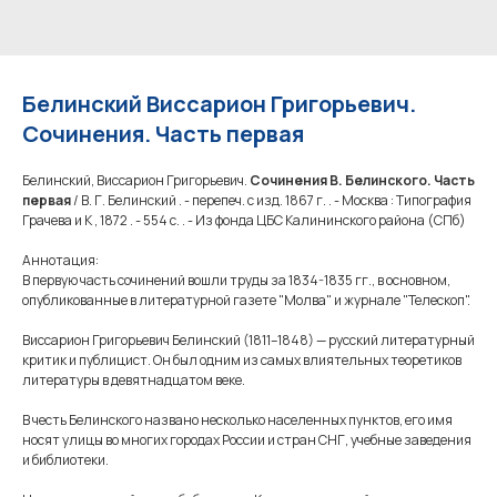
Белинский Виссарион Григорьевич.
Сочинения. Часть первая
Белинский, Виссарион Григорьевич.
Сочинения В. Белинского. Часть
первая
/ В. Г. Белинский . - перепеч. с изд. 1867 г. . - Москва : Типография
Грачева и К , 1872 . - 554 с. . - Из фонда ЦБС Калининского района (СПб)
Аннотация:
В первую часть сочинений вошли труды за 1834-1835 гг., в основном,
опубликованные в литературной газете "Молва" и журнале "Телескоп".
Виссарион Григорьевич Белинский (1811–1848) — русский литературный
критик и публицист. Он был одним из самых влиятельных теоретиков
литературы в девятнадцатом веке.
В честь Белинского названо несколько населенных пунктов, его имя
носят улицы во многих городах России и стран СНГ, учебные заведения
и библиотеки.