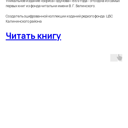
Уникальное издание «Бориса Годунова» 1869 года - это одна из самых
первых книг из фонда читальни имени В. Г. Белинского.
Создатель оцифрованной коллекции изданий редкого фонда: ЦБС
Калининского района
Читать книгу