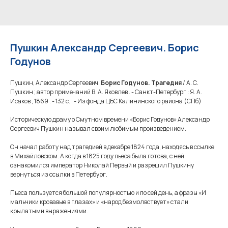
Пушкин Александр Сергеевич. Борис
Годунов
Пушкин, Александр Сергеевич.
Борис Годунов. Трагедия
/ А. С.
Пушкин ; автор примечаний В. А. Яковлев . - Санкт-Петербург : Я. А.
Исаков , 1869 . - 132 с. . - Из фонда ЦБС Калининского района (СПб)
Историческую драму о Смутном времени «Борис Годунов» Александр
Сергеевич Пушкин называл своим любимым произведением.
Он начал работу над трагедией в декабре 1824 года, находясь в ссылке
в Михайловском. А когда в 1825 году пьеса была готова, с ней
ознакомился император Николай Первый и разрешил Пушкину
вернуться из ссылки в Петербург.
Пьеса пользуется большой популярностью и по сей день, а фразы «И
мальчики кровавые в глазах» и «народ безмолвствует» стали
крылатыми выражениями.