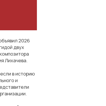
объявил 2026
гидой двух
 композитора
я Лихачева.
несли в историю
льного и
редставители
рганизации.