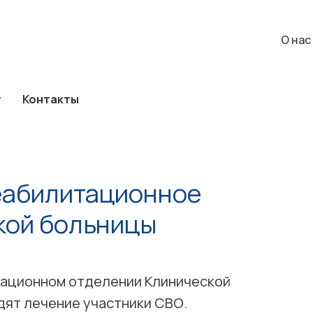
а
Каталог
Контакты
О нас
События
О нас
г
Контакты
реабилитационное
кой больницы
тационном отделении Клинической
дят лечение участники СВО.