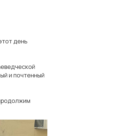
этот день
раеведческой
ный и почтенный
 продолжим