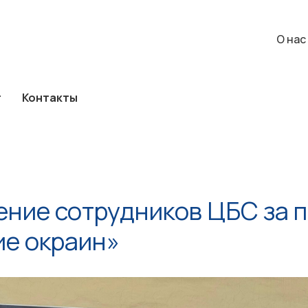
а
Каталог
Контакты
О нас
События
О нас
г
Контакты
ние сотрудников ЦБС за 
е окраин»