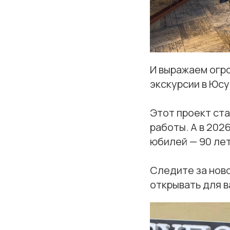
И выражаем огр
экскурсии в Юс
Этот проект ст
работы. А в 202
юбилей — 90 лет
Следите за нов
открывать для в