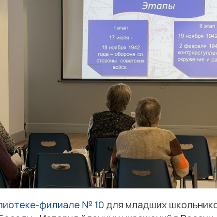
лиотеке‑филиале № 10
для младших школьнико