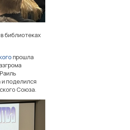
 в библиотеках
кого
прошла
разгрома
 Раиль
а и поделился
ского Союза.