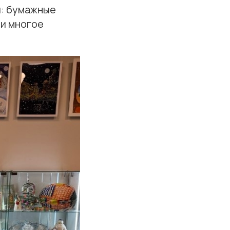
и: бумажные
 и многое