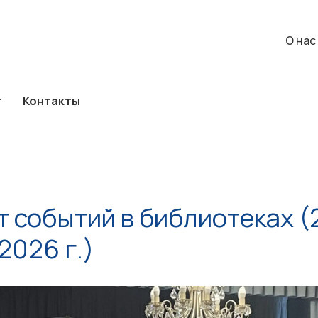
а
Каталог
Контакты
О нас
События
О нас
г
Контакты
 событий в библиотеках (
2026 г.)