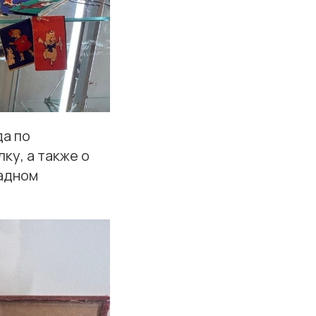
да по
ку, а также о
кадном