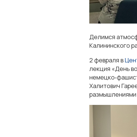
Делимся атмосф
Калининского р
2 февраля в
Цен
лекция «День в
немецко‑фашист
Халитович Гарее
размышлениями 