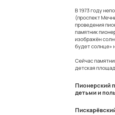
В 1973 году неп
(проспект Мечн
проведения пио
памятник пионер
изображён солне
будет солнце» н
Сейчас памятни
детская площад
Пионерский п
детьми и пол
Пискарёвский