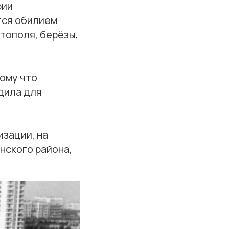
рии
тся обилием
тополя, берёзы,
тому что
дила для
изации, на
нского района,