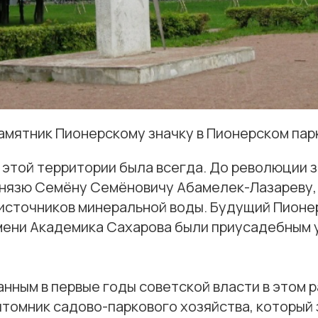
амятник Пионерскому значку в Пионерском пар
 этой территории была всегда. До революции 
нязю Семёну Семёновичу Абамелек-Лазареву,
источников минеральной воды. Будущий Пионер
мени Академика Сахарова были приусадебным 
.
нным в первые годы советской власти в этом 
итомник садово-паркового хозяйства, который