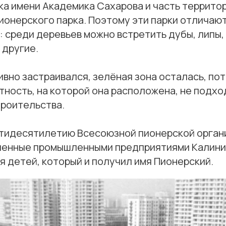
ка имени Академика Сахарова и часть террито
ионерского парка. Поэтому эти парки отличаю
 среди деревьев можно встретить дубы, липы, 
 другие.
ивно застраивался, зелёная зона осталась, по
ность, на которой она расположена, не подхо
троительства.
пятидесятилетию Всесоюзной пионерской орган
ленные промышленными предприятиями Калини
я детей, который и получил имя Пионерский.