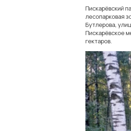
Пискарёвский па
лесопарковая з
Бутлерова, улиц
Пискарёвское м
гектаров.