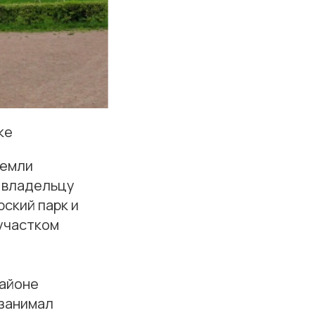
ке
земли
 владельцу
ский парк и
участком
районе
 занимал