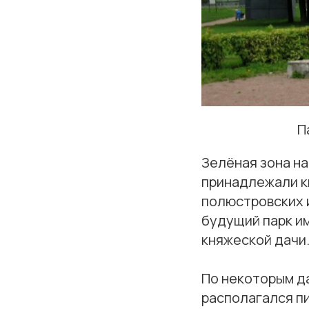
П
Зелёная зона на
принадлежали к
полюстровских 
будущий парк и
княжеской дачи
По некоторым да
располагался п