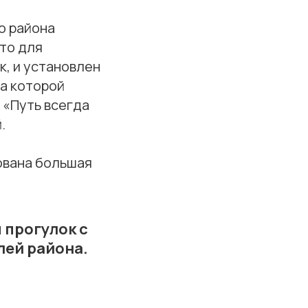
о района
то для
к, и установлен
на которой
 «Путь всегда
.
ована большая
 прогулок с
лей района.