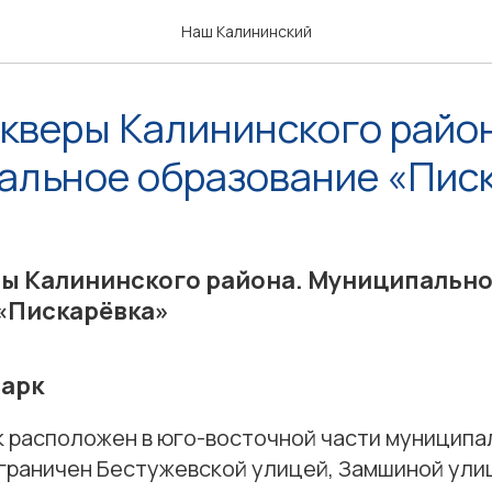
Наш Калининский
скверы Калининского райо
альное образование «Пис
ры Калининского района. Муниципальн
«Пискарёвка»
парк
к расположен в юго-восточной части муниципа
ограничен Бестужевской улицей, Замшиной ули