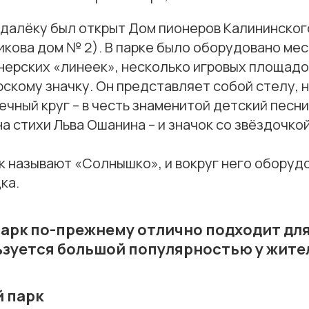
одалёку был открыт Дом пионеров Калининског
икова дом № 2). В парке было оборудовано мес
нерских «линеек», несколько игровых площадо
скому значку. Он представляет собой стелу, 
чный круг – в честь знаменитой детский песни
а стихи Льва Ошанина – и значок со звёздочкой
к называют «Солнышко», и вокруг него оборуд
ка.
арк по-прежнему отлично подходит для
ьзуется большой популярностью у жите
 парк