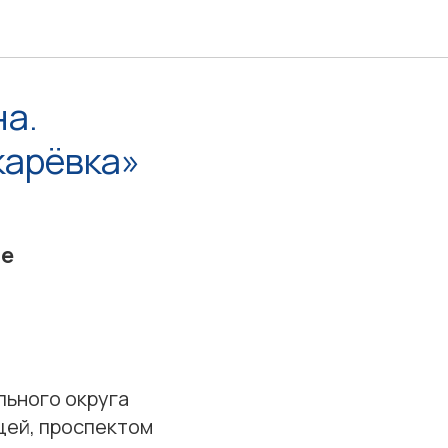
на.
карёвка»
ое
льного округа
цей, проспектом