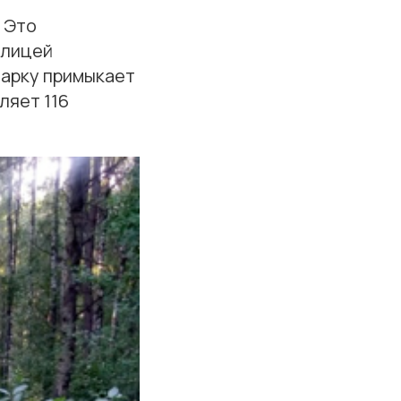
. Это
улицей
парку примыкает
ляет 116