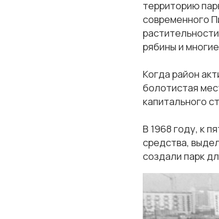
территорию пар
современного П
растительности:
рябины и многие
Когда район акт
болотистая мест
капитального с
В 1968 году, к 
средства, выде
создали парк дл