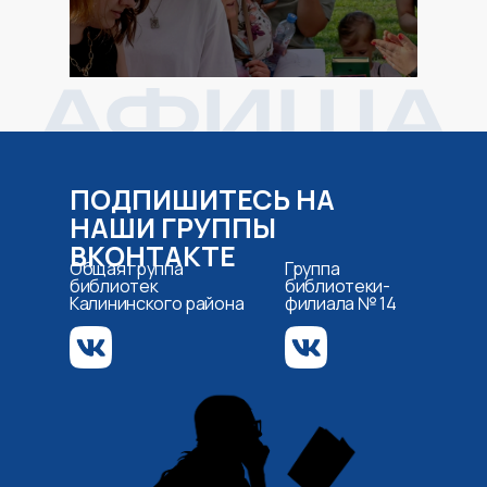
ПОДПИШИТЕСЬ НА
НАШИ ГРУППЫ
ВКОНТАКТЕ
Общая группа
Группа
библиотек
библиотеки-
Калининского района
филиала № 14