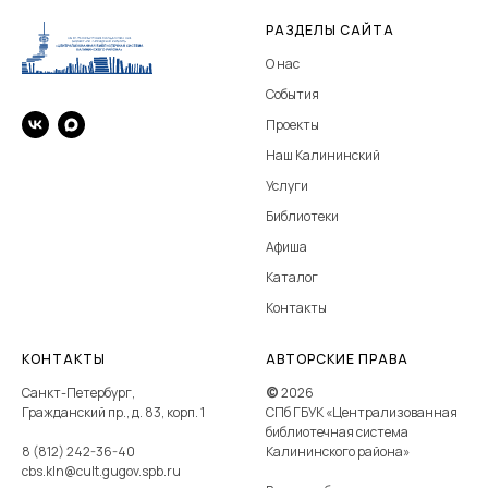
РАЗДЕЛЫ САЙТА
О нас
События
ЦБС Калининского района, Библиотека-филиал № 14 на карте Санкт
Проекты
Наш Калининский
Услуги
Библиотеки
Афиша
Каталог
Контакты
КОНТАКТЫ
АВТОРСКИЕ ПРАВА
Санкт-Петербург,
©
2026
Гражданский пр., д. 83, корп. 1
СПб ГБУК «Централизованная
библиотечная система
8 (812) 242-36-40
Калининского района»
cbs.kln@cult.gugov.spb.ru