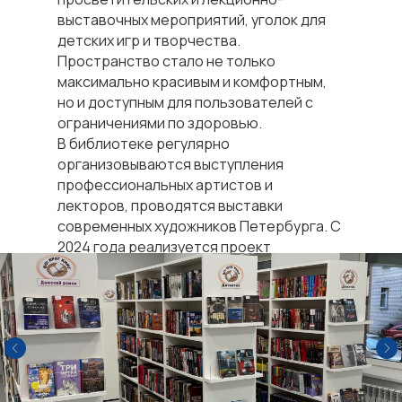
выставочных мероприятий, уголок для
детских игр и творчества.
Пространство стало не только
максимально красивым и комфортным,
но и доступным для пользователей с
ограничениями по здоровью.
В библиотеке регулярно
организовываются выступления
профессиональных артистов и
лекторов, проводятся выставки
современных художников Петербурга. С
2024 года реализуется проект
«Гостиные «Серебряный возраст».
Ежегодно библиотека принимает
участие в таких масштабных акциях как
«Тотальный диктант» и «Библионочь».
В учреждении функционирует детское
отделение, где проводится
разнообразная работа с