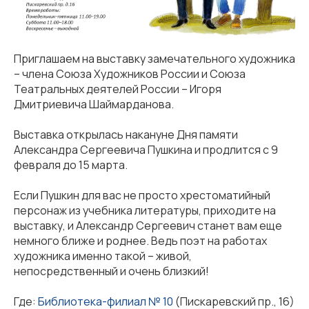
Приглашаем на выставку замечательного художника
– члена Союза Художников России и Союза
Театральных деятелей России – Игоря
Дмитриевича Шаймарданова.
Выставка открылась накануне Дня памяти
Александра Сергеевича Пушкина и продлится с 9
февраля до 15 марта.
Если Пушкин для вас не просто хрестоматийный
персонаж из учебника литературы, приходите на
выставку, и Александр Сергеевич станет вам еще
немного ближе и роднее. Ведь поэт на работах
художника именно такой – живой,
непосредственный и очень близкий!
Где:
Библиотека-филиал № 10
(Пискаревский пр., 16)