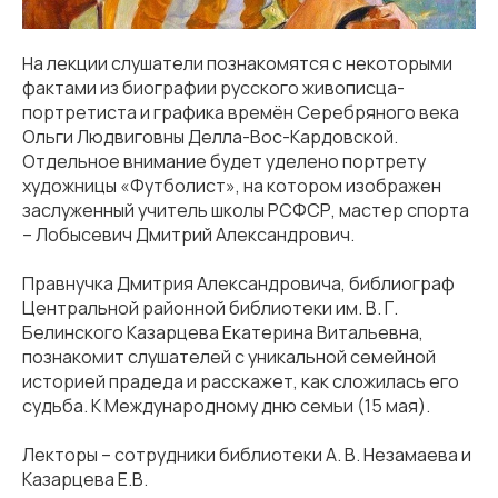
На лекции слушатели познакомятся с некоторыми
фактами из биографии русского живописца-
портретиста и графика времён Серебряного века
Ольги Людвиговны Делла-Вос-Кардовской.
Отдельное внимание будет уделено портрету
художницы «Футболист», на котором изображен
заслуженный учитель школы РСФСР, мастер спорта
– Лобысевич Дмитрий Александрович.
Правнучка Дмитрия Александровича, библиограф
Центральной районной библиотеки им. В. Г.
Белинского Казарцева Екатерина Витальевна,
познакомит слушателей с уникальной семейной
историей прадеда и расскажет, как сложилась его
судьба. К Международному дню семьи (15 мая).
Лекторы – сотрудники библиотеки А. В. Незамаева и
Казарцева Е.В.