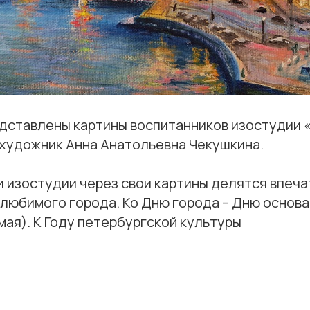
едставлены картины воспитанников изостудии 
 художник Анна Анатольевна Чекушкина.
 изостудии через свои картины делятся впеча
любимого города. Ко Дню города – Дню основа
мая). К Году петербургской культуры