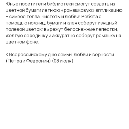
Юные посетители библиотеки смогут создать из
цветной бумаги летнюю «ромашковую» аппликацию
– символ тепла, чистоты и любви! Ребята с
помощью ножниц, бумаги и клея соберут изящный
полевой цветок: вырежут белоснежные лепестки,
желтую серединку и аккуратно соберут ромашку на
цветном фоне.
К Всероссийскому дню семьи, любви и верности
(Петра и Февронии) (08 июля)